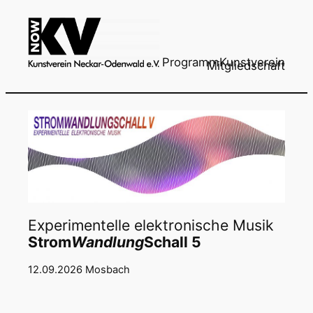
Zum
Inhalt
springen
Programm
Kunstverein
Mitgliedschaft
Experimentelle elektronische Musik
Strom
Wandlung
Schall 5
12.09.2026 Mosbach